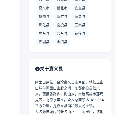
嘉义市
新北市
宜兰县
桃园县
新竹县
苗栗县
彰化县
南投县
云林县
屏东县
台东县
花莲县
澎湖县
金门县
关于嘉义县
阿里山乡位于台湾嘉义县东南部，地处玉山
山脉与阿里山山脉之间，东邻南投县信义
乡，西接番路乡、梅山乡，南连高雄市那玛
夏区，北靠水里乡。全乡总面积达1182.354
平方公里，是嘉义县面积最大的乡镇。
乡名源自境内的著名山岳——阿里山，该地