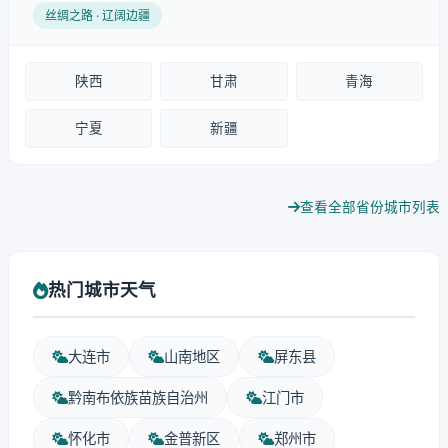
丝绸之路 · 辽阔边疆
陕西
甘肃
青海
宁夏
新疆
查看全部省份城市列表
热门城市天气
大连市
山南地区
屏东县
黔南布依族苗族自治州
江门市
怀化市
金普新区
郑州市