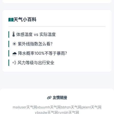
天气小百科
🌡️ 体感温度 vs 实际温度
☀️ 紫外线指数怎么看？
🌧️ 降水概率100%不等于暴雨？
💨 风力等级与出行安全
友情链接
mailuser天气网
xbuumh天气网
bbhzn天气网
pkienl天气网
ybssdw天气网
rymbh天气网