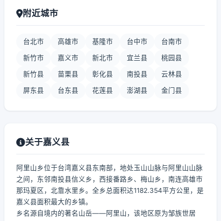
附近城市
台北市
高雄市
基隆市
台中市
台南市
新竹市
嘉义市
新北市
宜兰县
桃园县
新竹县
苗栗县
彰化县
南投县
云林县
屏东县
台东县
花莲县
澎湖县
金门县
关于嘉义县
阿里山乡位于台湾嘉义县东南部，地处玉山山脉与阿里山山脉
之间，东邻南投县信义乡，西接番路乡、梅山乡，南连高雄市
那玛夏区，北靠水里乡。全乡总面积达1182.354平方公里，是
嘉义县面积最大的乡镇。
乡名源自境内的著名山岳——阿里山，该地区原为邹族世居