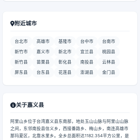
附近城市
台北市
高雄市
基隆市
台中市
台南市
新竹市
嘉义市
新北市
宜兰县
桃园县
新竹县
苗栗县
彰化县
南投县
云林县
屏东县
台东县
花莲县
澎湖县
金门县
关于嘉义县
阿里山乡位于台湾嘉义县东南部，地处玉山山脉与阿里山山脉
之间，东邻南投县信义乡，西接番路乡、梅山乡，南连高雄市
那玛夏区，北靠水里乡。全乡总面积达1182.354平方公里，是