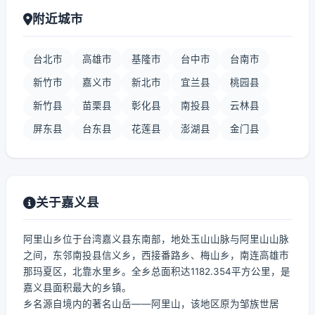
附近城市
台北市
高雄市
基隆市
台中市
台南市
新竹市
嘉义市
新北市
宜兰县
桃园县
新竹县
苗栗县
彰化县
南投县
云林县
屏东县
台东县
花莲县
澎湖县
金门县
关于嘉义县
阿里山乡位于台湾嘉义县东南部，地处玉山山脉与阿里山山脉
之间，东邻南投县信义乡，西接番路乡、梅山乡，南连高雄市
那玛夏区，北靠水里乡。全乡总面积达1182.354平方公里，是
嘉义县面积最大的乡镇。
乡名源自境内的著名山岳——阿里山，该地区原为邹族世居