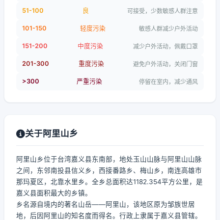
51-100
良
可接受，少数敏感人群注意
101-150
轻度污染
敏感人群减少户外活动
151-200
中度污染
减少户外活动，佩戴口罩
201-300
重度污染
避免户外活动，关闭门窗
>300
严重污染
停留在室内，减少通风
关于阿里山乡
阿里山乡位于台湾嘉义县东南部，地处玉山山脉与阿里山山脉
之间，东邻南投县信义乡，西接番路乡、梅山乡，南连高雄市
那玛夏区，北靠水里乡。全乡总面积达1182.354平方公里，是
嘉义县面积最大的乡镇。
乡名源自境内的著名山岳——阿里山，该地区原为邹族世居
地，后因阿里山的知名度而得名。行政上隶属于嘉义县管辖。