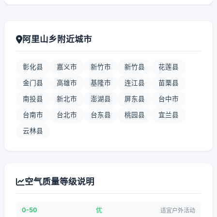
阿里山乡附近城市
彰化县
嘉义市
新竹市
新竹县
花莲县
金门县
高雄市
基隆市
连江县
苗栗县
南投县
新北市
澎湖县
屏东县
台中市
台南市
台北市
台东县
桃园县
宜兰县
云林县
空气质量等级说明
0-50
优
适宜户外活动