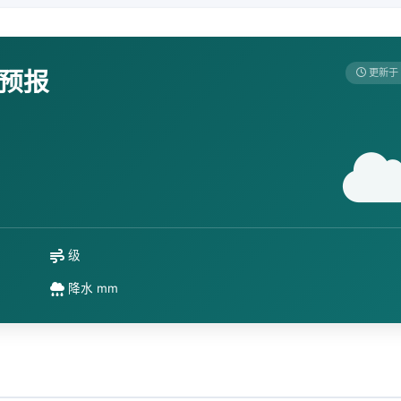
天预报
更新于 
级
降水 mm