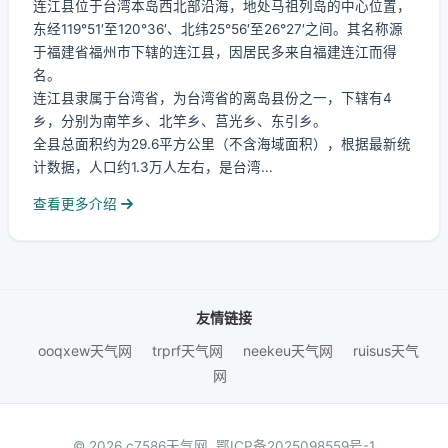
连江县位于台湾本岛西北部沿海，地处马祖列岛的中心位置，
东经119°51′至120°36′、北纬25°56′至26°27′之间。其名称源
于福建省福州市下辖的连江县，因居民多来自福建连江而得
名。
连江县隶属于台湾省，为台湾省的离岛县份之一，下辖有4
乡，分别为南竿乡、北竿乡、莒光乡、东引乡。
全县总面积约为29.6平方公里（不含海域面积），根据最新统
计数据，人口约1.3万人左右，是台湾...
查看更多介绍
友情链接
ooqxew天气网
trprf天气网
neekeu天气网
ruisus天气
网
© 2026 c7586天气网.
鄂ICP备2025098559号-1