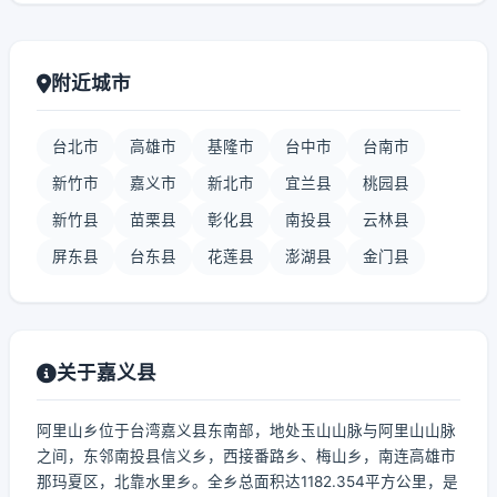
附近城市
台北市
高雄市
基隆市
台中市
台南市
新竹市
嘉义市
新北市
宜兰县
桃园县
新竹县
苗栗县
彰化县
南投县
云林县
屏东县
台东县
花莲县
澎湖县
金门县
关于嘉义县
阿里山乡位于台湾嘉义县东南部，地处玉山山脉与阿里山山脉
之间，东邻南投县信义乡，西接番路乡、梅山乡，南连高雄市
那玛夏区，北靠水里乡。全乡总面积达1182.354平方公里，是