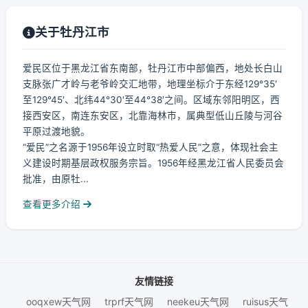
关于牡丹江市
爱民区位于黑龙江省东南部，牡丹江市中部偏西，地处长白山
支脉张广才岭与老爷岭交汇地带，地理坐标介于东经129°35′
至129°45′、北纬44°30′至44°38′之间。区域东邻阳明区，西
接西安区，南连东安区，北靠海林市，属典型低山丘陵与河谷
平原过渡地貌。
“爱民”之名源于1956年设立时取“热爱人民”之意，体现社会主
义建设时期基层政权服务宗旨。1956年经黑龙江省人民委员会
批准，由原牡...
查看更多介绍
友情链接
ooqxew天气网
trprf天气网
neekeu天气网
ruisus天气