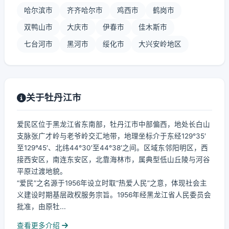
哈尔滨市
齐齐哈尔市
鸡西市
鹤岗市
双鸭山市
大庆市
伊春市
佳木斯市
七台河市
黑河市
绥化市
大兴安岭地区
关于牡丹江市
爱民区位于黑龙江省东南部，牡丹江市中部偏西，地处长白山
支脉张广才岭与老爷岭交汇地带，地理坐标介于东经129°35′
至129°45′、北纬44°30′至44°38′之间。区域东邻阳明区，西
接西安区，南连东安区，北靠海林市，属典型低山丘陵与河谷
平原过渡地貌。
“爱民”之名源于1956年设立时取“热爱人民”之意，体现社会主
义建设时期基层政权服务宗旨。1956年经黑龙江省人民委员会
批准，由原牡...
查看更多介绍