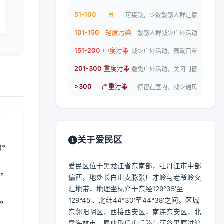
51-100
良
可接受，少数敏感人群注意
101-150
轻度污染
敏感人群减少户外活动
151-200
中度污染
减少户外活动，佩戴口罩
201-300
重度污染
避免户外活动，关闭门窗
>300
严重污染
停留在室内，减少通风
关于爱民区
3°
爱民区位于黑龙江省东南部，牡丹江市中部
°
偏西，地处长白山支脉张广才岭与老爷岭交
汇地带，地理坐标介于东经129°35′至
129°45′、北纬44°30′至44°38′之间。区域
°
东邻阳明区，西接西安区，南连东安区，北
靠海林市，属典型低山丘陵与河谷平原过渡