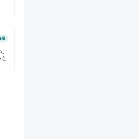
。
最弱
护。
2之