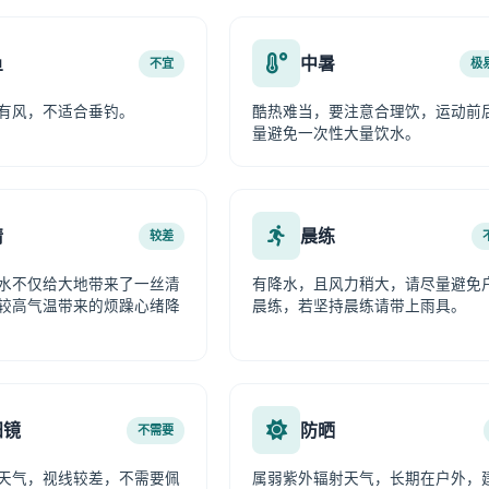
鱼
中暑
不宜
极
有风，不适合垂钓。
酷热难当，要注意合理饮，运动前
量避免一次性大量饮水。
情
晨练
较差
水不仅给大地带来了一丝清
有降水，且风力稍大，请尽量避免
较高气温带来的烦躁心绪降
晨练，若坚持晨练请带上雨具。
阳镜
防晒
不需要
天气，视线较差，不需要佩
属弱紫外辐射天气，长期在户外，