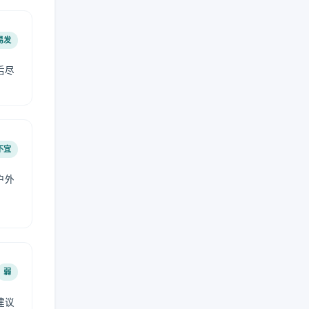
易发
后尽
不宜
户外
弱
建议