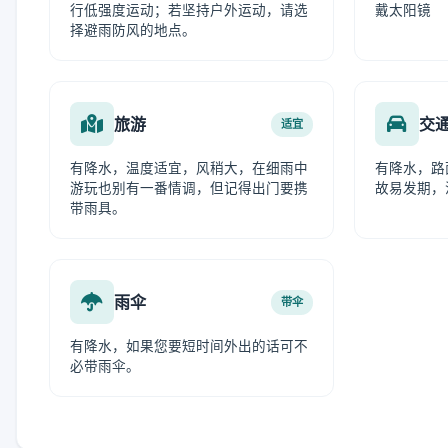
行低强度运动；若坚持户外运动，请选
戴太阳镜
择避雨防风的地点。
旅游
交
适宜
有降水，温度适宜，风稍大，在细雨中
有降水，路
游玩也别有一番情调，但记得出门要携
故易发期，
带雨具。
雨伞
带伞
有降水，如果您要短时间外出的话可不
必带雨伞。