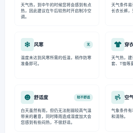
天气热，到中午的时候您将会感到有点
天气条件易
热，因此建议在午后较热时开启制冷空
长衣长裤，
调。
风寒
穿
无
温度未达到风寒所需的低温，稍作防寒
天气热，建
准备即可。
套、T恤等
舒适度
空
较不舒适
白天虽然有雨，但仍无法削弱较高气温
气象条件有
带来的暑意，同时降雨造成湿度加大会
和清除。
您感到有些闷热，不很舒适。