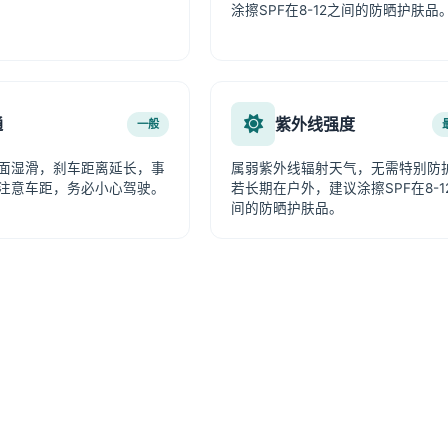
涂擦SPF在8-12之间的防晒护肤品
通
紫外线强度
一般
面湿滑，刹车距离延长，事
属弱紫外线辐射天气，无需特别防
注意车距，务必小心驾驶。
若长期在户外，建议涂擦SPF在8-1
间的防晒护肤品。