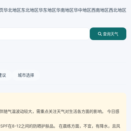
页
华北地区
东北地区
华东地区
华南地区
华中地区
西南地区
西北地区
查询天气
建议
城市选择
，湿度伴随气温波动较大，需重点关注天气对生活各方面的影响。 今日感
F在8-12之间的防晒护肤品。 在晨练方面，不宜，有降水，且风