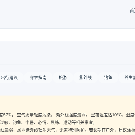
首
出行建议
穿衣指南
旅游
紫外线
钓鱼
养生
空气湿度57%， 空气质量轻度污染， 紫外线强度最弱。 昼夜温差达10℃
意过敏、钓鱼、中暑、心情、晨练、运动等相关事宜。
最弱，属弱紫外线辐射天气，无需特别防护。若长期在户外，建议涂擦SP