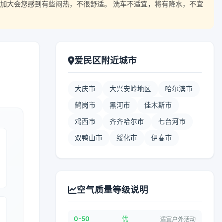
加大会您感到有些闷热，不很舒适。 洗车不适宜，将有降水，不宜
爱民区附近城市
大庆市
大兴安岭地区
哈尔滨市
鹤岗市
黑河市
佳木斯市
鸡西市
齐齐哈尔市
七台河市
双鸭山市
绥化市
伊春市
空气质量等级说明
0-50
优
适宜户外活动