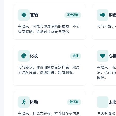
晾晒
钓
不太适宜
有降水，可能会淋湿晾晒的衣物，不太
天气不好，
适宜晾晒。请随时注意天气变化。
化妆
心
去油
天气较热，建议用露质面霜打底，水质
有降水，雨
无油粉底霜，透明粉饼，粉质胭脂。
凉，也可让
降温。
运动
太
较不宜
有降水，且风力较强，推荐您在室内进
白天有降水