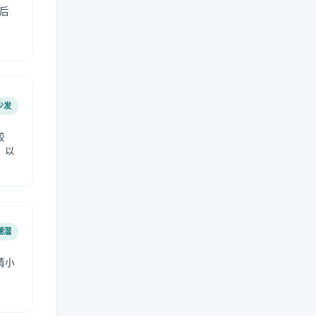
后
少发
较
，以
潮湿
请小