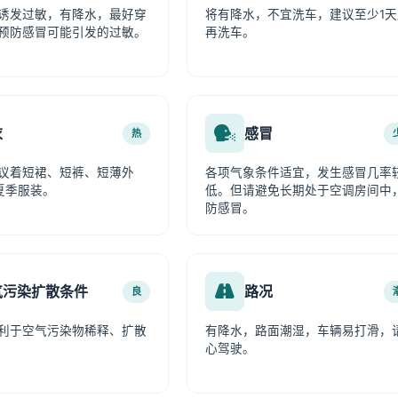
诱发过敏，有降水，最好穿
将有降水，不宜洗车，建议至少1天
预防感冒可能引发的过敏。
再洗车。
衣
感冒
热
议着短裙、短裤、短薄外
各项气象条件适宜，发生感冒几率
夏季服装。
低。但请避免长期处于空调房间中
防感冒。
气污染扩散条件
路况
良
利于空气污染物稀释、扩散
有降水，路面潮湿，车辆易打滑，
心驾驶。