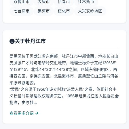
双鸭山市
大庆市
伊春市
佳木斯市
七台河市
黑河市
绥化市
大兴安岭地区
关于牡丹江市
爱民区位于黑龙江省东南部，牡丹江市中部偏西，地处长白山
支脉张广才岭与老爷岭交汇地带，地理坐标介于东经129°35′
至129°45′、北纬44°30′至44°38′之间。区域东邻阳明区，西
接西安区，南连东安区，北靠海林市，属典型低山丘陵与河谷
平原过渡地貌。
“爱民”之名源于1956年设立时取“热爱人民”之意，体现社会主
义建设时期基层政权服务宗旨。1956年经黑龙江省人民委员会
批准，由原牡...
查看更多介绍