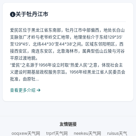
关于牡丹江市
爱民区位于黑龙江省东南部，牡丹江市中部偏西，地处长白山
支脉张广才岭与老爷岭交汇地带，地理坐标介于东经129°35′
至129°45′、北纬44°30′至44°38′之间。区域东邻阳明区，西
接西安区，南连东安区，北靠海林市，属典型低山丘陵与河谷
平原过渡地貌。
“爱民”之名源于1956年设立时取“热爱人民”之意，体现社会主
义建设时期基层政权服务宗旨。1956年经黑龙江省人民委员会
批准，由原牡...
查看更多介绍
友情链接
ooqxew天气网
trprf天气网
neekeu天气网
ruisus天气