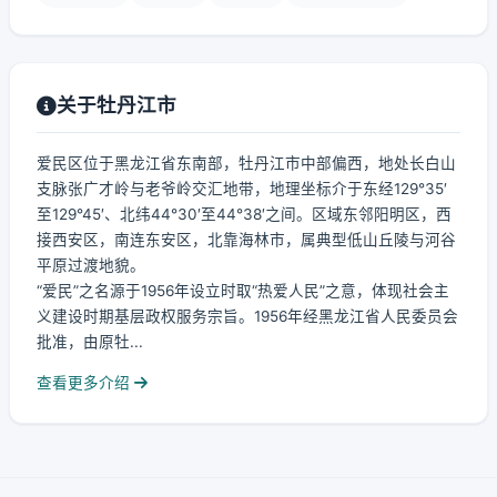
关于牡丹江市
爱民区位于黑龙江省东南部，牡丹江市中部偏西，地处长白山
支脉张广才岭与老爷岭交汇地带，地理坐标介于东经129°35′
至129°45′、北纬44°30′至44°38′之间。区域东邻阳明区，西
接西安区，南连东安区，北靠海林市，属典型低山丘陵与河谷
平原过渡地貌。
“爱民”之名源于1956年设立时取“热爱人民”之意，体现社会主
义建设时期基层政权服务宗旨。1956年经黑龙江省人民委员会
批准，由原牡...
查看更多介绍