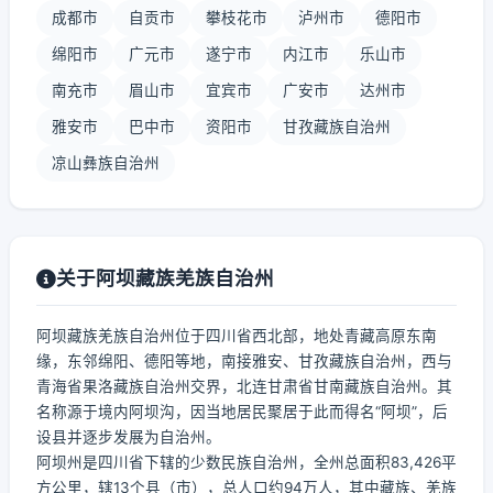
成都市
自贡市
攀枝花市
泸州市
德阳市
绵阳市
广元市
遂宁市
内江市
乐山市
南充市
眉山市
宜宾市
广安市
达州市
雅安市
巴中市
资阳市
甘孜藏族自治州
凉山彝族自治州
关于阿坝藏族羌族自治州
阿坝藏族羌族自治州位于四川省西北部，地处青藏高原东南
缘，东邻绵阳、德阳等地，南接雅安、甘孜藏族自治州，西与
青海省果洛藏族自治州交界，北连甘肃省甘南藏族自治州。其
名称源于境内阿坝沟，因当地居民聚居于此而得名“阿坝”，后
设县并逐步发展为自治州。
阿坝州是四川省下辖的少数民族自治州，全州总面积83,426平
方公里，辖13个县（市），总人口约94万人，其中藏族、羌族