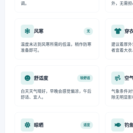
调。
外，无需担
风寒
穿
无
温度未达到风寒所需的低温，稍作防寒
建议着厚外
准备即可。
者宜着大衣
舒适度
空
较舒适
白天天气晴好，早晚会感觉偏凉，午后
气象条件对
舒适、宜人。
除无明显影
晾晒
钓
适宜