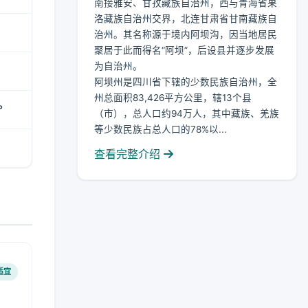
南接雅安、甘孜藏族自治州，西与青海省果
洛藏族自治州交界，北连甘肃省甘南藏族自
治州。其名称源于境内阿坝沟，因当地居民
聚居于此而得名“阿坝”，后设县并逐步发展
为自治州。
阿坝州是四川省下辖的少数民族自治州，全
州总面积83,426平方公里，辖13个县
°
（市），总人口约94万人，其中藏族、羌族
等少数民族占总人口的78%以...
查看完整介绍
适宜