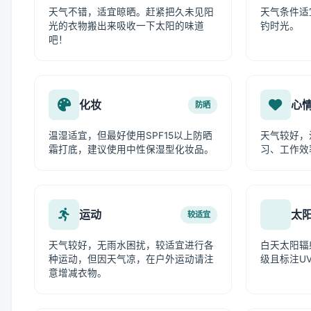
天气不错，适宜晾晒。赶紧把久未见阳
天气条件适
光的衣物搬出来吸收一下太阳的味道
钓时光。
吧！
化妆
心
防晒
温湿适宜，但最好使用SPF15以上防晒
天气较好，
霜打底，建议使用中性保湿型化妆品。
习、工作效
运动
太
较适宜
天气较好，无雨水困扰，较适宜进行各
白天太阳辐
种运动，但因天气凉，在户外运动请注
级且标注UV
意增减衣物。