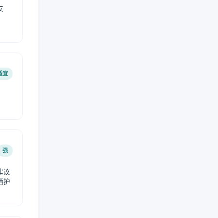
友
适宜
强
建议
晒护