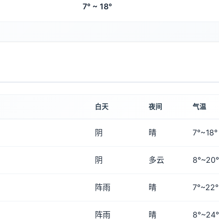
7° ~ 18°
白天
夜间
气温
阴
晴
7°~18°
阴
多云
8°~20°
阵雨
晴
7°~22°
阵雨
晴
8°~24°