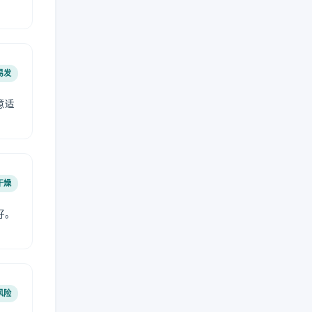
易发
意适
干燥
好。
风险