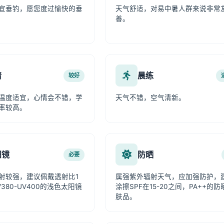
宜垂钓，愿您度过愉快的垂
天气舒适，对易中暑人群来说非常
善。
情
晨练
较好
温度适宜，心情会不错，学
天气不错，空气清新。
率较高。
阳镜
防晒
必要
射较强，建议佩戴透射比1
属强紫外辐射天气，应加强防护，
380-UV400的浅色太阳镜
涂擦SPF在15-20之间，PA++的防
肤品。