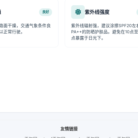
通
紫外线强度
良好
路面干燥，交通气象条件良
紫外线辐射强，建议涂擦SPF20左
以正常行驶。
PA++的防晒护肤品。避免在10点至
点暴露于日光下。
友情链接