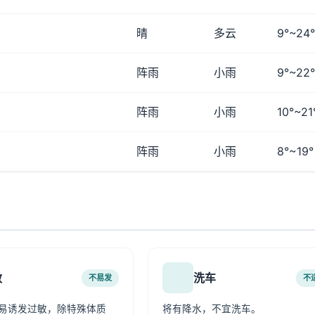
晴
多云
9°~24°
阵雨
小雨
9°~22°
阵雨
小雨
10°~21
阵雨
小雨
8°~19°
敏
洗车
不易发
不
易诱发过敏，除特殊体质
将有降水，不宜洗车。