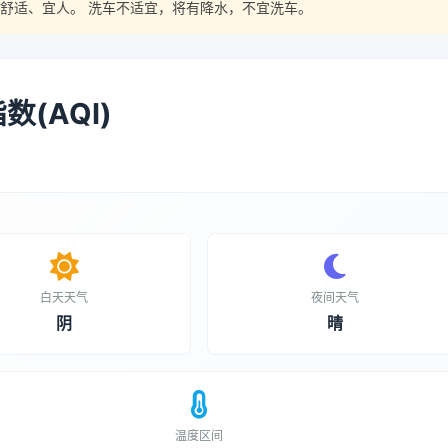
舒适、宜人。 洗车不适宜，将有降水，不宜洗车。
(AQI)
白天天气
夜间天气
阴
晴
温度区间