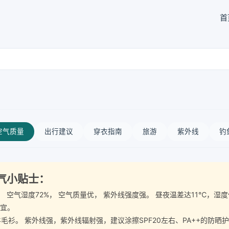
首
空气质量
出行建议
穿衣指南
旅游
紫外线
钓
天气小贴士：
-5级， 空气湿度72%， 空气质量优， 紫外线强度强。 昼夜温差达11℃
事宜。
。 紫外线强，紫外线辐射强，建议涂擦SPF20左右、PA++的防晒护