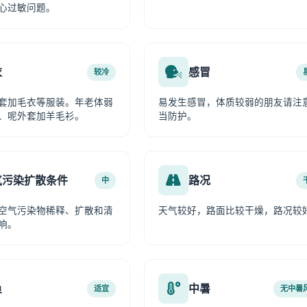
心过敏问题。
衣
感冒
较冷
套加毛衣等服装。年老体弱
易发生感冒，体质较弱的朋友请注
、呢外套加羊毛衫。
当防护。
气污染扩散条件
路况
中
空气污染物稀释、扩散和清
天气较好，路面比较干燥，路况较
响。
鱼
中暑
适宜
无中暑