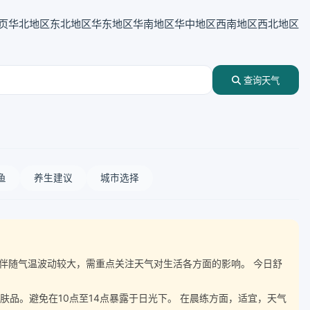
页
华北地区
东北地区
华东地区
华南地区
华中地区
西南地区
西北地区
查询天气
鱼
养生建议
城市选择
，湿度伴随气温波动较大，需重点关注天气对生活各方面的影响。 今日舒
肤品。避免在10点至14点暴露于日光下。 在晨练方面，适宜，天气