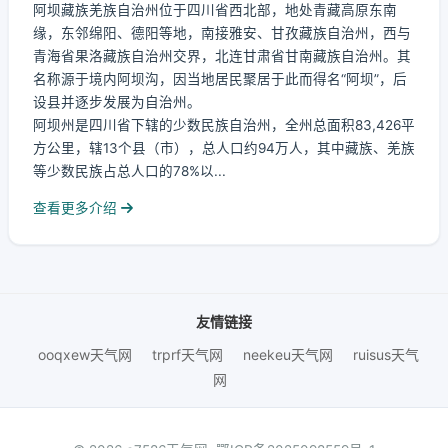
阿坝藏族羌族自治州位于四川省西北部，地处青藏高原东南
缘，东邻绵阳、德阳等地，南接雅安、甘孜藏族自治州，西与
青海省果洛藏族自治州交界，北连甘肃省甘南藏族自治州。其
名称源于境内阿坝沟，因当地居民聚居于此而得名“阿坝”，后
设县并逐步发展为自治州。
阿坝州是四川省下辖的少数民族自治州，全州总面积83,426平
方公里，辖13个县（市），总人口约94万人，其中藏族、羌族
等少数民族占总人口的78%以...
查看更多介绍
友情链接
ooqxew天气网
trprf天气网
neekeu天气网
ruisus天气
网