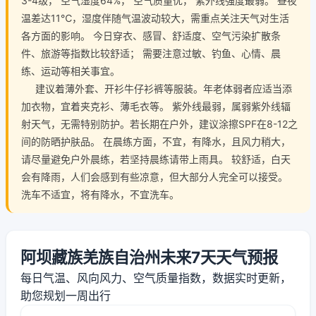
3-4级， 空气湿度64%， 空气质量优， 紫外线强度最弱。 昼夜
温差达11℃，湿度伴随气温波动较大，需重点关注天气对生活
各方面的影响。 今日穿衣、感冒、舒适度、空气污染扩散条
件、旅游等指数比较舒适； 需要注意过敏、钓鱼、心情、晨
练、运动等相关事宜。
建议着薄外套、开衫牛仔衫裤等服装。年老体弱者应适当添
加衣物，宜着夹克衫、薄毛衣等。 紫外线最弱，属弱紫外线辐
射天气，无需特别防护。若长期在户外，建议涂擦SPF在8-12之
间的防晒护肤品。 在晨练方面，不宜，有降水，且风力稍大，
请尽量避免户外晨练，若坚持晨练请带上雨具。 较舒适，白天
会有降雨，人们会感到有些凉意，但大部分人完全可以接受。
洗车不适宜，将有降水，不宜洗车。
阿坝藏族羌族自治州未来7天天气预报
每日气温、风向风力、空气质量指数，数据实时更新，
助您规划一周出行