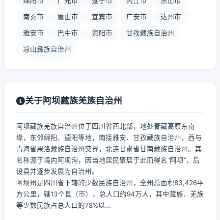
绵阳市
广元市
遂宁市
内江市
乐山市
南充市
眉山市
宜宾市
广安市
达州市
雅安市
巴中市
资阳市
甘孜藏族自治州
凉山彝族自治州
关于阿坝藏族羌族自治州
阿坝藏族羌族自治州位于四川省西北部，地处青藏高原东南
缘，东邻绵阳、德阳等地，南接雅安、甘孜藏族自治州，西与
青海省果洛藏族自治州交界，北连甘肃省甘南藏族自治州。其
名称源于境内阿坝沟，因当地居民聚居于此而得名“阿坝”，后
设县并逐步发展为自治州。
阿坝州是四川省下辖的少数民族自治州，全州总面积83,426平
方公里，辖13个县（市），总人口约94万人，其中藏族、羌族
等少数民族占总人口的78%以...