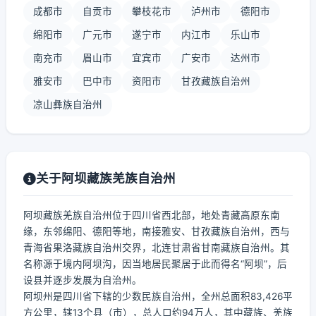
成都市
自贡市
攀枝花市
泸州市
德阳市
绵阳市
广元市
遂宁市
内江市
乐山市
南充市
眉山市
宜宾市
广安市
达州市
雅安市
巴中市
资阳市
甘孜藏族自治州
凉山彝族自治州
关于阿坝藏族羌族自治州
阿坝藏族羌族自治州位于四川省西北部，地处青藏高原东南
缘，东邻绵阳、德阳等地，南接雅安、甘孜藏族自治州，西与
青海省果洛藏族自治州交界，北连甘肃省甘南藏族自治州。其
名称源于境内阿坝沟，因当地居民聚居于此而得名“阿坝”，后
设县并逐步发展为自治州。
阿坝州是四川省下辖的少数民族自治州，全州总面积83,426平
方公里，辖13个县（市），总人口约94万人，其中藏族、羌族