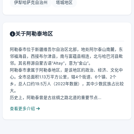
伊犁哈萨克自治州
塔城地区
关于阿勒泰地区
阿勒泰市位于新疆维吾尔自治区北部，地处阿尔泰山南麓，东
邻福海县，西接布尔津县，南与富蕴县相连，北与哈巴河县毗
邻。其名称源自蒙古语“Altay”，意为“金山”。
阿勒泰市隶属于阿勒泰地区，是该地区的政治、经济、文化中
心。全市总面积1.13万平方公里，辖4个街道、6个镇、2个
乡，总人口约19.5万人（2022年数据），其中少数民族占比较
大。
历史上，阿勒泰曾是古丝绸之路北道的重要节点...
查看更多介绍