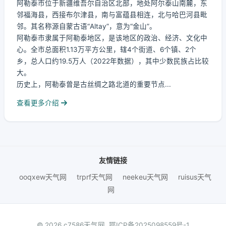
阿勒泰市位于新疆维吾尔自治区北部，地处阿尔泰山南麓，东
邻福海县，西接布尔津县，南与富蕴县相连，北与哈巴河县毗
邻。其名称源自蒙古语“Altay”，意为“金山”。
阿勒泰市隶属于阿勒泰地区，是该地区的政治、经济、文化中
心。全市总面积1.13万平方公里，辖4个街道、6个镇、2个
乡，总人口约19.5万人（2022年数据），其中少数民族占比较
大。
历史上，阿勒泰曾是古丝绸之路北道的重要节点...
查看更多介绍
友情链接
ooqxew天气网
trprf天气网
neekeu天气网
ruisus天气
网
© 2026 c7586天气网.
鄂ICP备2025098559号-1