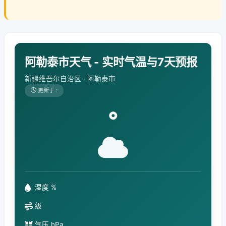
阿勒泰市天气 - 实时气温与7天预报
新疆维吾尔自治区 · 阿勒泰市
更新于 :
°
湿度 %
级
气压 hPa