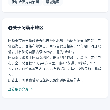
伊犁哈萨克自治州
塔城地区
关于阿勒泰地区
阿勒泰市位于新疆维吾尔自治区北部，地处阿尔泰山南麓，东
邻福海县，西接布尔津县，南与富蕴县相连，北与哈巴河县毗
邻。其名称源自蒙古语“Altay”，意为“金山”。
阿勒泰市隶属于阿勒泰地区，是该地区的政治、经济、文化中
心。全市总面积1.13万平方公里，辖4个街道、6个镇、2个
乡，总人口约19.5万人（2022年数据），其中少数民族占比较
大。
历史上，阿勒泰曾是古丝绸之路北道的重要节点...
查看更多介绍