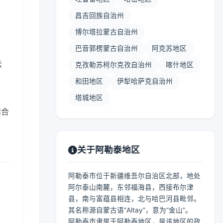
昌吉回族自治州
博尔塔拉蒙古自治州
巴音郭楞蒙古自治州
阿克苏地区
云
克孜勒苏柯尔克孜自治州
喀什地区
和田地区
伊犁哈萨克自治州
塔城地区
结合
关于阿勒泰地区
阿勒泰市位于新疆维吾尔自治区北部，地处
阿尔泰山南麓，东邻福海县，西接布尔津
县，南与富蕴县相连，北与哈巴河县毗邻。
其名称源自蒙古语“Altay”，意为“金山”。
阿勒泰市隶属于阿勒泰地区，是该地区的政