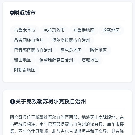
附近城市
乌鲁木齐市
克拉玛依市
吐鲁番地区
哈密地区
昌吉回族自治州
博尔塔拉蒙古自治州
巴音郭楞蒙古自治州
阿克苏地区
喀什地区
和田地区
伊犁哈萨克自治州
塔城地区
阿勒泰地区
关于克孜勒苏柯尔克孜自治州
阿合奇县位于新疆维吾尔自治区西部，地处天山南脉腹地，东
与拜城县相连，南与巴音郭楞蒙古自治州的轮台县、库车市接
壤，西与乌什县毗邻，北与吉尔吉斯斯坦共和国交界。其名称