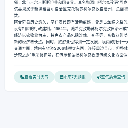
邻，北与吉尔吉斯斯坦共和国交界。其名称源自柯尔克孜语“阿克奇
该县隶属于新疆维吾尔自治区克孜勒苏柯尔克孜自治州，总面积1.
数。
阿合奇县历史悠久，早在汉代即有活动痕迹，曾是古丝绸之路的
设有相应的行政建制。1954年，随着克孜勒苏柯尔克孜自治州
经济以农牧业为主，特色农产品包括沙棘、杏子等，畜牧业则以
新的经济增长点。同时，旅游业也得到一定发展，境内的托什干
交通方面，境内有省道S306线横穿东西，连接周边县市，但整
沙棘之乡”等荣誉称号，在传承和弘扬柯尔克孜族传统文化方面做
查看实时天气
未来7天预报
空气质量查询