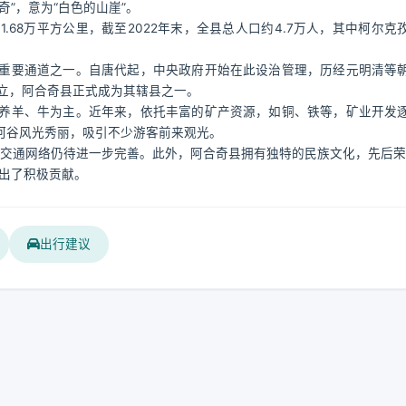
”，意为“白色的山崖”。
68万平方公里，截至2022年末，全县总人口约4.7万人，其中柯尔克
重要通道之一。自唐代起，中央政府开始在此设治管理，历经元明清等
成立，阿合奇县正式成为其辖县之一。
养羊、牛为主。近年来，依托丰富的矿产资源，如铜、铁等，矿业开发
河谷风光秀丽，吸引不少游客前来观光。
体交通网络仍待进一步完善。此外，阿合奇县拥有独特的民族文化，先后荣
出了积极贡献。
出行建议