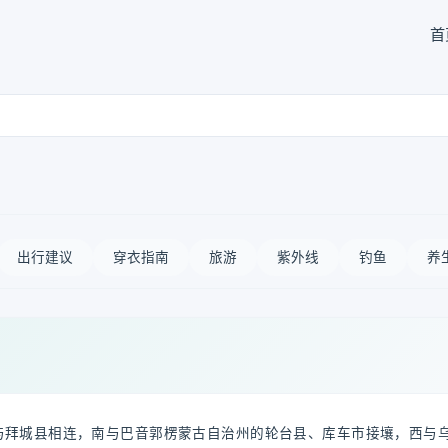
首
出行建议
穿衣指南
旅游
紫外线
钓鱼
养
与拜城县相连，南与巴音郭楞蒙古自治州的轮台县、库车市接壤，西与