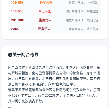
101-150
轻度污染
敏感人群减少户外活动
151-200
中度污染
减少户外活动，佩戴口罩
201-300
重度污染
避免户外活动，关闭门窗
>300
严重污染
停留在室内，减少通风
关于阿合奇县
阿合奇县位于新疆维吾尔自治区西部，地处天山南脉腹地，东
与拜城县相连，南与巴音郭楞蒙古自治州的轮台县、库车市接
壤，西与乌什县毗邻，北与吉尔吉斯斯坦共和国交界。其名称
源自柯尔克孜语“阿克奇”，意为“白色的山崖”。
该县隶属于新疆维吾尔自治区克孜勒苏柯尔克孜自治州，总面
积1.68万平方公里，截至2022年末，全县总人口约4.7万人，
其中柯尔克孜族占多数。
...