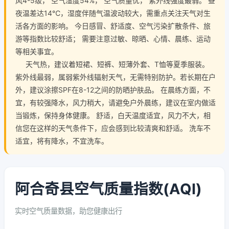
风4-5级， 空气湿度54%， 空气质量优， 紫外线强度最弱。 昼
夜温差达14℃，湿度伴随气温波动较大，需重点关注天气对生
活各方面的影响。 今日感冒、舒适度、空气污染扩散条件、旅
游等指数比较舒适； 需要注意过敏、晾晒、心情、晨练、运动
等相关事宜。
天气热，建议着短裙、短裤、短薄外套、T恤等夏季服装。
紫外线最弱，属弱紫外线辐射天气，无需特别防护。若长期在户
外，建议涂擦SPF在8-12之间的防晒护肤品。 在晨练方面，不
宜，有较强降水，风力稍大，请避免户外晨练，建议在室内做适
当锻炼，保持身体健康。 舒适，白天温度适宜，风力不大，相
信您在这样的天气条件下，应会感到比较清爽和舒适。 洗车不
适宜，将有降水，不宜洗车。
阿合奇县空气质量指数(AQI)
实时空气质量数据，助您健康出行