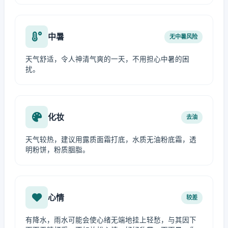
中暑
无中暑风险
天气舒适，令人神清气爽的一天，不用担心中暑的困
扰。
化妆
去油
天气较热，建议用露质面霜打底，水质无油粉底霜，透
明粉饼，粉质胭脂。
心情
较差
有降水，雨水可能会使心绪无端地挂上轻愁，与其因下