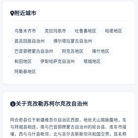
附近城市
乌鲁木齐市
克拉玛依市
吐鲁番地区
哈密地区
昌吉回族自治州
博尔塔拉蒙古自治州
巴音郭楞蒙古自治州
阿克苏地区
喀什地区
和田地区
伊犁哈萨克自治州
塔城地区
阿勒泰地区
关于克孜勒苏柯尔克孜自治州
阿合奇县位于新疆维吾尔自治区西部，地处天山南脉腹地，东
与拜城县相连，南与巴音郭楞蒙古自治州的轮台县、库车市接
壤，西与乌什县毗邻，北与吉尔吉斯斯坦共和国交界。其名称