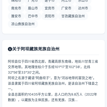
绵阳市
广元市
遂宁市
内江市
乐山市
南充市
眉山市
宜宾市
广安市
达州市
雅安市
巴中市
资阳市
甘孜藏族自治州
凉山彝族自治州
关于阿坝藏族羌族自治州
阿坝县位于四川省西北部，青藏高原东南缘，地处川甘青三省
交界地带。其地理坐标介于东经101°17′至102°38′，北纬
32°56′至33°30′之间。
阿坝之名源于藏语“阿曲坝子”，意为“河谷地带的富饶之地”。
该县隶属于四川省阿坝藏族羌族自治州，是该自治州下辖县之
一。
全县总面积约10435平方公里，总人口约为9.8万人（2022年
数据），以藏族为主体民族，还有羌族、汉族...