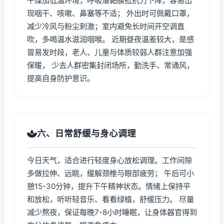
干燥加低温环境，呼吸道黏膜抵抗力下降，容易出
现咽干、咳嗽、鼻塞等不适； 外出时可佩戴口罩，
减少冷风与粉尘刺激；室内避免长时间开空调直
吹，多喝温水滋润咽喉。 近期昼夜温差较大，是感
冒易发时段，老人、儿童与体质较弱人群注意加强
保暖， 少去人群密集封闭场所，勤洗手、常通风，
提高自身防护意识。
六、日常舒缓与身心调理
今日天气，适合进行轻度身心放松调理。工作间隙
多做拉伸、远眺，缓解颈椎与眼部疲劳； 午后可小
憩15-30分钟，提升下午精神状态。情绪上保持平
和放松，听听轻音乐、看看绿植，舒缓压力。 尽量
减少熬夜，保证每晚7-8小时睡眠，让身体器官得到