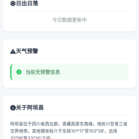
日出日落
今日数据更新中
天气预警
当前无预警信息
关于阿坝县
阿坝县位于四川省西北部，青藏高原东南缘，地处川甘青三省
交界地带。其地理坐标介于东经101°17′至102°38′，北纬
32°56′至33°30′之间。