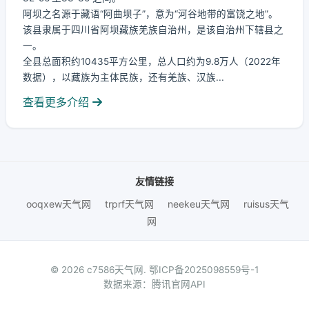
阿坝之名源于藏语“阿曲坝子”，意为“河谷地带的富饶之地”。
该县隶属于四川省阿坝藏族羌族自治州，是该自治州下辖县之
一。
全县总面积约10435平方公里，总人口约为9.8万人（2022年
数据），以藏族为主体民族，还有羌族、汉族...
查看更多介绍
友情链接
ooqxew天气网
trprf天气网
neekeu天气网
ruisus天气
网
© 2026 c7586天气网.
鄂ICP备2025098559号-1
数据来源：腾讯官网API