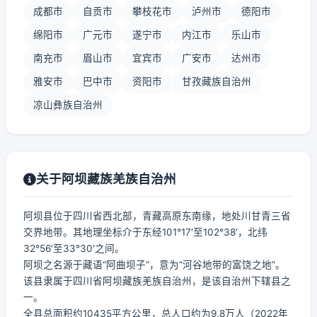
成都市
自贡市
攀枝花市
泸州市
德阳市
绵阳市
广元市
遂宁市
内江市
乐山市
南充市
眉山市
宜宾市
广安市
达州市
雅安市
巴中市
资阳市
甘孜藏族自治州
凉山彝族自治州
关于阿坝藏族羌族自治州
阿坝县位于四川省西北部，青藏高原东南缘，地处川甘青三省
交界地带。其地理坐标介于东经101°17′至102°38′，北纬
32°56′至33°30′之间。
阿坝之名源于藏语“阿曲坝子”，意为“河谷地带的富饶之地”。
该县隶属于四川省阿坝藏族羌族自治州，是该自治州下辖县之
一。
全县总面积约10435平方公里，总人口约为9.8万人（2022年