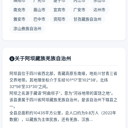
绵阳市
广元市
遂宁市
内江市
乐山市
南充市
眉山市
宜宾市
广安市
达州市
雅安市
巴中市
资阳市
甘孜藏族自治州
凉山彝族自治州
关于阿坝藏族羌族自治州
阿坝县位于四川省西北部，青藏高原东南缘，地处川甘青三省
交界地带。其地理坐标介于东经101°17′至102°38′，北纬
32°56′至33°30′之间。
阿坝之名源于藏语“阿曲坝子”，意为“河谷地带的富饶之地”。
该县隶属于四川省阿坝藏族羌族自治州，是该自治州下辖县之
一。
全县总面积约10435平方公里，总人口约为9.8万人（2022年
数据），以藏族为主体民族，还有羌族、汉族...