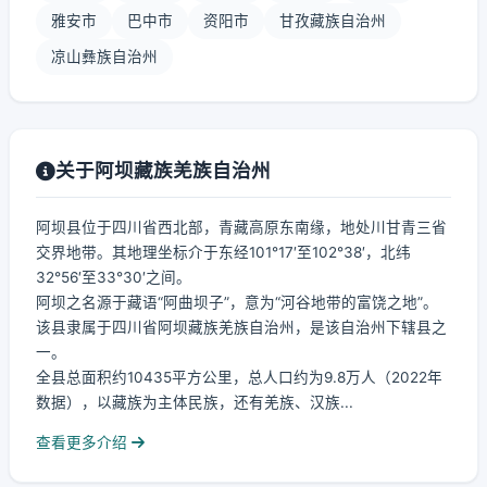
雅安市
巴中市
资阳市
甘孜藏族自治州
凉山彝族自治州
关于阿坝藏族羌族自治州
阿坝县位于四川省西北部，青藏高原东南缘，地处川甘青三省
交界地带。其地理坐标介于东经101°17′至102°38′，北纬
32°56′至33°30′之间。
阿坝之名源于藏语“阿曲坝子”，意为“河谷地带的富饶之地”。
该县隶属于四川省阿坝藏族羌族自治州，是该自治州下辖县之
一。
全县总面积约10435平方公里，总人口约为9.8万人（2022年
数据），以藏族为主体民族，还有羌族、汉族...
查看更多介绍