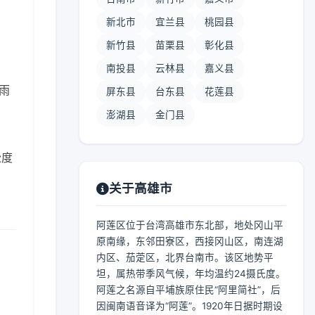
新北市
宜兰县
桃园县
新竹县
苗栗县
彰化县
南投县
云林县
嘉义县
中雨
屏东县
台东县
花莲县
澎湖县
金门县
松度
关于高雄市
阿莲区位于台湾高雄市东北部，地处冈山平
原南缘，东邻田寮区，西接冈山区，南连湖
内区、茄萣区，北界台南市。该区地势平
坦，属热带季风气候，年均温约24摄氏度。
阿莲之名源自平埔族原住民“阿里简社”，后
因闽南语音译为“阿莲”。1920年日据时期设