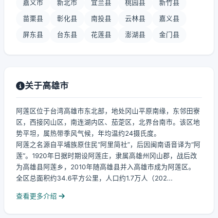
嘉义市
新北市
宜兰县
桃园县
新竹县
苗栗县
彰化县
南投县
云林县
嘉义县
屏东县
台东县
花莲县
澎湖县
金门县
关于高雄市
阿莲区位于台湾高雄市东北部，地处冈山平原南缘，东邻田寮
区，西接冈山区，南连湖内区、茄萣区，北界台南市。该区地
势平坦，属热带季风气候，年均温约24摄氏度。
阿莲之名源自平埔族原住民“阿里简社”，后因闽南语音译为“阿
莲”。1920年日据时期设阿莲庄，隶属高雄州冈山郡，战后改
为高雄县阿莲乡，2010年随高雄县并入高雄市成为阿莲区。
全区总面积约34.6平方公里，人口约1.7万人（202...
查看更多介绍