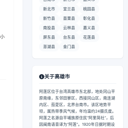
新北市
宜兰县
桃园县
新竹县
苗栗县
彰化县
南投县
云林县
嘉义县
 小
屏东县
台东县
花莲县
澎湖县
金门县
关于高雄市
阿莲区位于台湾高雄市东北部，地处冈山平
原南缘，东邻田寮区，西接冈山区，南连湖
内区、茄萣区，北界台南市。该区地势平
坦，属热带季风气候，年均温约24摄氏度。
阿莲之名源自平埔族原住民“阿里简社”，后
因闽南语音译为“阿莲”。1920年日据时期设