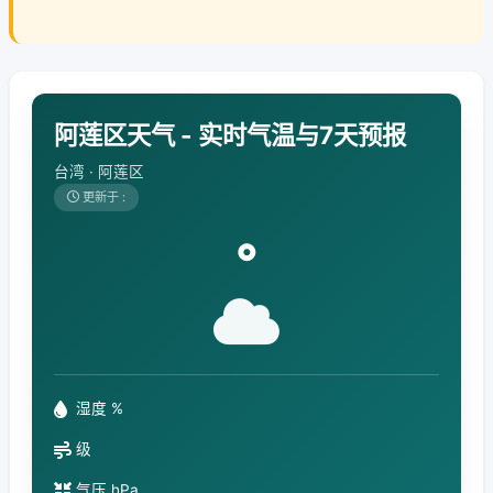
阿莲区天气 - 实时气温与7天预报
台湾 · 阿莲区
更新于 :
°
湿度 %
级
气压 hPa