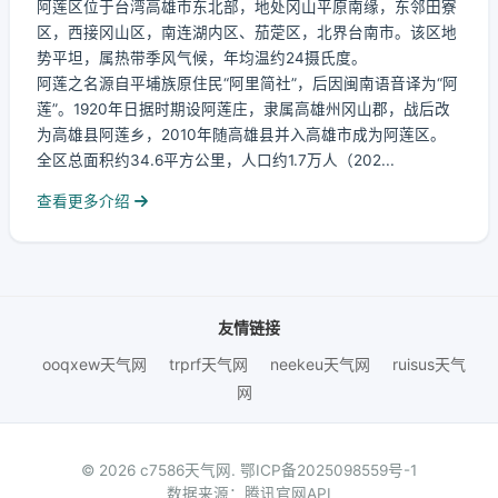
阿莲区位于台湾高雄市东北部，地处冈山平原南缘，东邻田寮
区，西接冈山区，南连湖内区、茄萣区，北界台南市。该区地
势平坦，属热带季风气候，年均温约24摄氏度。
阿莲之名源自平埔族原住民“阿里简社”，后因闽南语音译为“阿
莲”。1920年日据时期设阿莲庄，隶属高雄州冈山郡，战后改
为高雄县阿莲乡，2010年随高雄县并入高雄市成为阿莲区。
全区总面积约34.6平方公里，人口约1.7万人（202...
查看更多介绍
友情链接
ooqxew天气网
trprf天气网
neekeu天气网
ruisus天气
网
© 2026 c7586天气网.
鄂ICP备2025098559号-1
数据来源：腾讯官网API