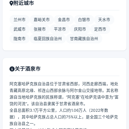
附近城市
兰州市
嘉峪关市
金昌市
白银市
天水市
武威市
张掖市
平凉市
庆阳市
定西市
陇南市
临夏回族自治州
甘南藏族自治州
关于酒泉市
阿克塞哈萨克族自治县位于甘肃省西部，河西走廊西端，地处
青藏高原北缘、祁连山西部余脉与阿尔金山交接地带。其名称
源自当地哈萨克族的民族称谓，“阿克塞”在哈萨克语中意为“富
饶的河流”。该自治县隶属于甘肃省酒泉市。
全县总面积3.1万平方公里，人口约1.06万人（2022年数
据），其中哈萨克族占总人口的75%以上，是全国三个哈萨克
族自治县之一。