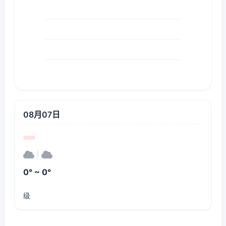
08月07日
|
0° ~ 0°
级