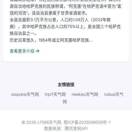
源自当地哈萨克族的民族称谓，“阿克塞”在哈萨克语中意为“富
饶的河流”。该自治县隶属于甘肃省酒泉市。
全县总面积3.1万平方公里，人口约1.06万人（2022年数
据），其中哈萨克族占总人口的75%以上，是全国三个哈萨克
族自治县之一。
历史沿革悠久，1954年成立阿克塞哈萨克族...
查看更多介绍
友情链接
ooqxew天气网
trprf天气网
neekeu天气网
ruisus天气
网
© 2026 c7586天气网.
鄂ICP备2025098559号-1
数据来源：腾讯官网API