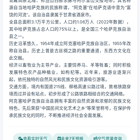
青藏高原北缘、祁连山西部余脉与阿尔金山交接地带。其名称
源自当地哈萨克族的民族称谓，“阿克塞”在哈萨克语中意为“富
饶的河流”。该自治县隶属于甘肃省酒泉市。
全县总面积3.1万平方公里，人口约1.06万人（2022年数据），
其中哈萨克族占总人口的75%以上，是全国三个哈萨克族自治
县之一。
历史沿革悠久，1954年成立阿克塞哈萨克族自治区，1955年改
称自治县。历史上曾是古丝绸之路的重要通道，东西方文化在
此交融。
经济以畜牧业为主导产业，主要饲养马、羊等牲畜；同时积极
发展特色农产品种植业，如枸杞等。近年来，旅游业逐渐兴
起，依托独特的自然风光和民族文化资源吸引游客。
交通方面，境内有国道215线、柳格高速公路过境，敦格铁路穿
境而过并设有站点，初步形成了公路铁路相结合的交通网络。
阿克塞哈萨克族自治县拥有丰富的自然资源和浓郁的民族文化
特色，先后荣获“中国民间文化艺术之乡”等荣誉称号，在保护传
承民族文化的同时，不断推进经济社会全面发展。
查看实时天气
未来7天预报
空气质量查询