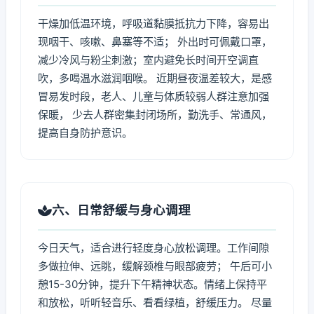
干燥加低温环境，呼吸道黏膜抵抗力下降，容易出
现咽干、咳嗽、鼻塞等不适； 外出时可佩戴口罩，
减少冷风与粉尘刺激；室内避免长时间开空调直
吹，多喝温水滋润咽喉。 近期昼夜温差较大，是感
冒易发时段，老人、儿童与体质较弱人群注意加强
保暖， 少去人群密集封闭场所，勤洗手、常通风，
提高自身防护意识。
六、日常舒缓与身心调理
今日天气，适合进行轻度身心放松调理。工作间隙
多做拉伸、远眺，缓解颈椎与眼部疲劳； 午后可小
憩15-30分钟，提升下午精神状态。情绪上保持平
和放松，听听轻音乐、看看绿植，舒缓压力。 尽量