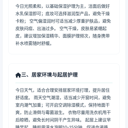
今日光照柔和，以基础保湿护理为主，洁面后做好
水乳保湿即可；底妆可选择滋润型产品，避免干燥
卡粉； 空气偏湿润时可适当减少厚重护肤品，避免
皮肤闷痘、出油过多。 空气干燥，皮肤易紧绷起
皮，建议增加保湿精华、面膜护理频次，随身携带
补水喷雾随时舒缓。
三、居家环境与起居护理
今日天气，适合合理安排居家环境打理，提升居住
舒适度。 雨天空气潮湿，适当减少开窗时间，避免
室内潮气加重；可开启空调除湿模式，保持地面干
爽，防止滑倒与霉菌滋生。 衣物尽量用洗衣机甩干
后晾晒，避免长时间阴干产生异味。 起居上建议早
睡早起，睡前用温水泡脚10-15分钟，促进血液循