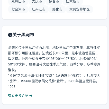
双鸭山市
大庆市
伊春市
佳木斯市
七台河市
牡丹江市
绥化市
大兴安岭地区
关于黑河市
爱辉区位于黑龙江省西北部，地处黑龙江中游右岸，北与俄罗
斯阿穆尔州隔江相望，边境线长138公里，是中俄边境重要口
岸区域。地理坐标介于东经126°09′—127°50′、北纬49°03′—
50°33′之间，属寒温带大陆性季风气候，四季分明，冬季寒冷
漫长。
“爱辉”之名源于清代旧称“艾虎”（满语意为“母貂”），后演变为
“瑷珲”，1956年因汉字简化改称“爱辉”。1983年设立爱辉县，
1993...
查看更多介绍