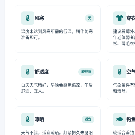
风寒
穿
无
温度未达到风寒所需的低温，稍作防寒
建议着薄外
准备即可。
年老体弱者
衫、薄毛衣
舒适度
空
较舒适
白天天气晴好，早晚会感觉偏凉，午后
气象条件有
舒适、宜人。
和清除。
晾晒
钓
适宜
天气不错，适宜晾晒。赶紧把久未见阳
较适合垂钓