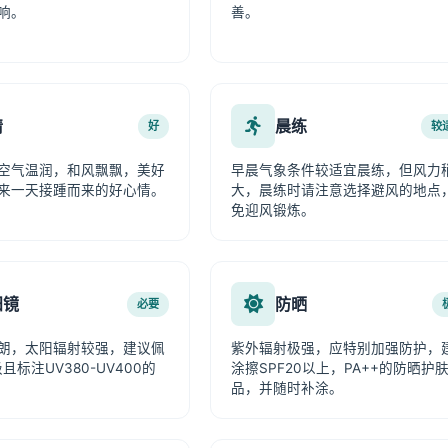
响。
善。
情
晨练
好
较
空气温润，和风飘飘，美好
早晨气象条件较适宜晨练，但风力
来一天接踵而来的好心情。
大，晨练时请注意选择避风的地点
免迎风锻炼。
阳镜
防晒
必要
朗，太阳辐射较强，建议佩
紫外辐射极强，应特别加强防护，
且标注UV380-UV400的
涂擦SPF20以上，PA++的防晒护
品，并随时补涂。