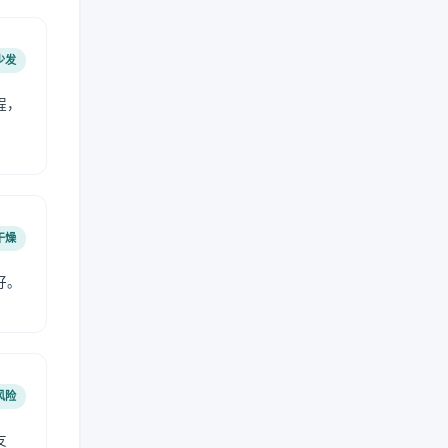
少发
程，
干燥
好。
风险
友