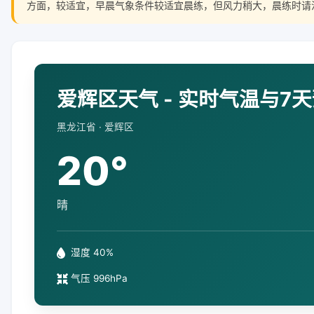
方面，较适宜，早晨气象条件较适宜晨练，但风力稍大，晨练时请
爱辉区天气 - 实时气温与7
黑龙江省 · 爱辉区
20°
晴
湿度 40%
气压 996hPa