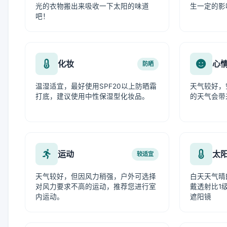
光的衣物搬出来吸收一下太阳的味道
生一定的影
吧！
化妆
心
防晒
温湿适宜，最好使用SPF20以上防晒霜
天气较好，
打底，建议使用中性保湿型化妆品。
的天气会带
运动
太
较适宜
天气较好，但因风力稍强，户外可选择
白天天气晴
对风力要求不高的运动，推荐您进行室
戴透射比1级
内运动。
遮阳镜