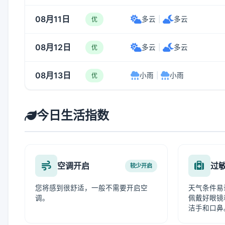
08月11日
多云
|
多云
优
08月12日
多云
|
多云
优
08月13日
小雨
|
小雨
优
今日生活指数
空调开启
过
较少开启
您将感到很舒适，一般不需要开启空
天气条件易
调。
佩戴好眼镜
洁手和口鼻