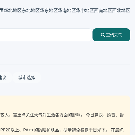
页
华北地区
东北地区
华东地区
华南地区
华中地区
西南地区
西北地区
查询天气
建议
城市选择
温波动较大，需重点关注天气对生活各方面的影响。 今日穿衣、感冒、舒
20以上、PA++的防晒护肤品，尽量避免暴露于日光下。 在晨练