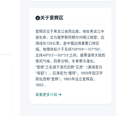
关于爱辉区
爱辉区位于黑龙江省西北部，地处黑龙江中
游右岸，北与俄罗斯阿穆尔州隔江相望，边
境线长138公里，是中俄边境重要口岸区
域。地理坐标介于东经126°09′—127°50′、
北纬49°03′—50°33′之间，属寒温带大陆性
季风气候，四季分明，冬季寒冷漫长。
“爱辉”之名源于清代旧称“艾虎”（满语意为
“母貂”），后演变为“瑷珲”，1956年因汉字
简化改称“爱辉”。1983年设立爱辉县，
1993...
查看更多介绍