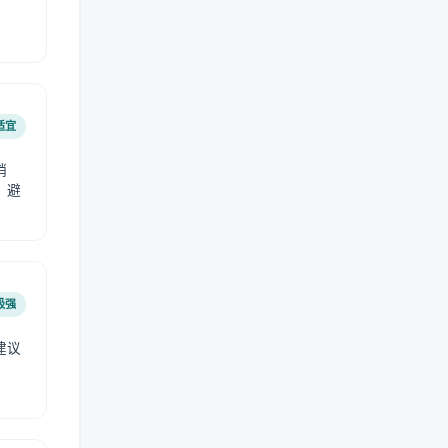
适宜
稍
，避
极强
建议
肤