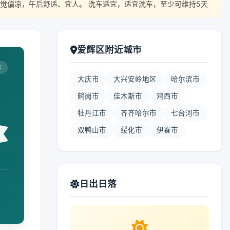
觉偏凉，午后舒适、宜人。 洗车适宜，适宜洗车，至少可维持5天
爱辉区附近城市
5
大庆市
大兴安岭地区
哈尔滨市
鹤岗市
佳木斯市
鸡西市
牡丹江市
齐齐哈尔市
七台河市
双鸭山市
绥化市
伊春市
日出日落