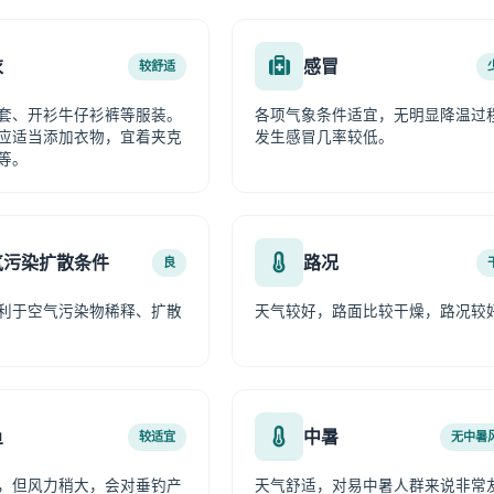
衣
感冒
较舒适
套、开衫牛仔衫裤等服装。
各项气象条件适宜，无明显降温过
应适当添加衣物，宜着夹克
发生感冒几率较低。
等。
气污染扩散条件
路况
良
利于空气污染物稀释、扩散
天气较好，路面比较干燥，路况较
鱼
中暑
较适宜
无中暑
，但风力稍大，会对垂钓产
天气舒适，对易中暑人群来说非常