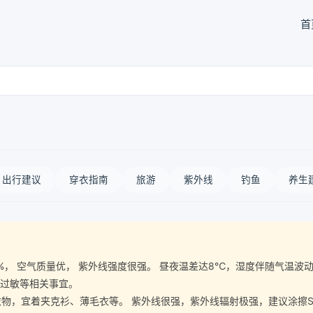
首
出行建议
穿衣指南
旅游
紫外线
钓鱼
养生
湿度40%， 空气质量优， 紫外线强度很强。 昼夜温差达8℃，湿度伴随气
意过敏等相关事宜。
宜着夹克衫、薄毛衣等。 紫外线很强，紫外线辐射极强，建议涂擦SPF