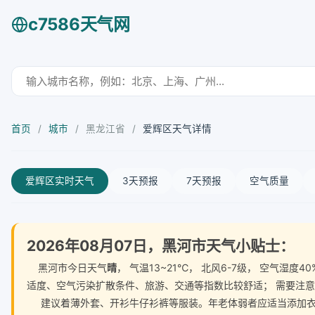
c7586天气网
首页
/
城市
/
黑龙江省
/
爱辉区天气详情
爱辉区实时天气
3天预报
7天预报
空气质量
2026年08月07日，黑河市天气小贴士：
黑河市今日天气
晴
， 气温13~21℃， 北风6-7级， 空气
适度、空气污染扩散条件、旅游、交通等指数比较舒适； 需要注
建议着薄外套、开衫牛仔衫裤等服装。年老体弱者应适当添加衣物，