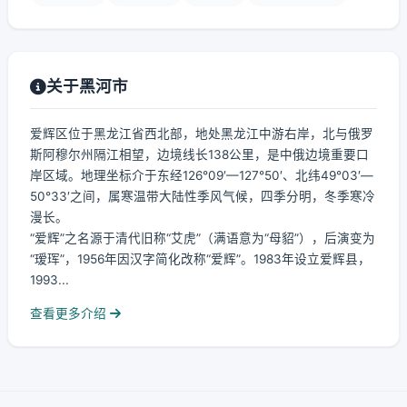
关于黑河市
爱辉区位于黑龙江省西北部，地处黑龙江中游右岸，北与俄罗
斯阿穆尔州隔江相望，边境线长138公里，是中俄边境重要口
岸区域。地理坐标介于东经126°09′—127°50′、北纬49°03′—
50°33′之间，属寒温带大陆性季风气候，四季分明，冬季寒冷
漫长。
“爱辉”之名源于清代旧称“艾虎”（满语意为“母貂”），后演变为
“瑷珲”，1956年因汉字简化改称“爱辉”。1983年设立爱辉县，
1993...
查看更多介绍