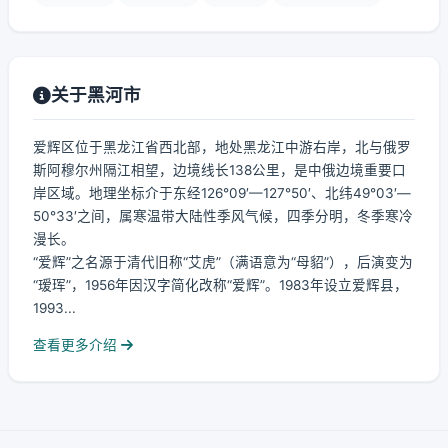
关于黑河市
爱辉区位于黑龙江省西北部，地处黑龙江中游右岸，北与俄罗
斯阿穆尔州隔江相望，边境线长138公里，是中俄边境重要口
岸区域。地理坐标介于东经126°09′—127°50′、北纬49°03′—
50°33′之间，属寒温带大陆性季风气候，四季分明，冬季寒冷
漫长。
“爱辉”之名源于清代旧称“艾虎”（满语意为“母貂”），后演变为
“瑷珲”，1956年因汉字简化改称“爱辉”。1983年设立爱辉县，
1993...
查看更多介绍