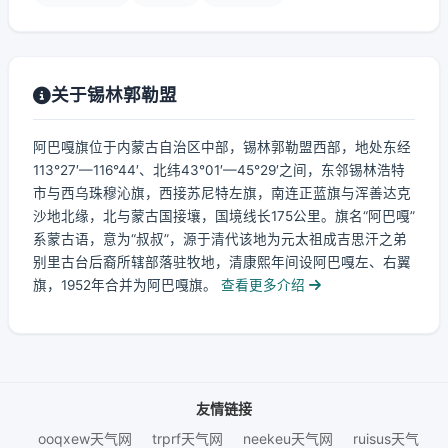
关于锡林郭勒盟
阿巴嘎旗位于内蒙古自治区中部，锡林郭勒盟西部，地处东经
113°27′—116°44′、北纬43°01′—45°29′之间，东邻锡林浩特
市与西乌珠穆沁旗，西接苏尼特左旗，南连正蓝旗与浑善达克
沙地北缘，北与蒙古国接壤，国境线长175公里。旗名“阿巴嘎”
系蒙古语，意为“叔叔”，源于清代该地为元太祖成吉思汗之弟
别里古台后裔所辖部落驻牧地，清康熙年间设阿巴嘎左、右翼
旗，1952年合并为阿巴嘎旗。
查看更多介绍
友情链接
ooqxew天气网
trprf天气网
neekeu天气网
ruisus天气