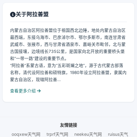
关于阿拉善盟
内蒙古自治区阿拉善盟位于祖国西北边陲，地处内蒙古自治区
最西端，东接乌海市、巴彦淖尔市、鄂尔多斯市，南连甘肃省
武威市、张掖市，西与甘肃省酒泉市、嘉峪关市毗邻，北与蒙
古国接壤，边境线长735公里，是国家向北开放的重要桥头堡
和“一带一路”建设的重要节点。
“阿拉善”系蒙古语，意为“五彩斑斓之地”，源于古代蒙古部落
名称，清代设阿拉善和硕特旗，1980年设立阿拉善盟，隶属内
蒙古自治区，现辖阿拉善...
查看更多介绍
友情链接
ooqxew天气网
trprf天气网
neekeu天气网
ruisus天气