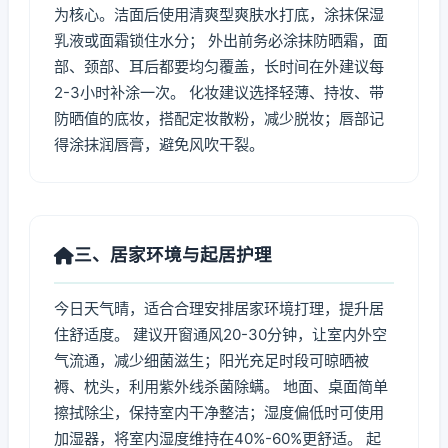
为核心。洁面后使用清爽型爽肤水打底，涂抹保湿
乳液或面霜锁住水分； 外出前务必涂抹防晒霜，面
部、颈部、耳后都要均匀覆盖，长时间在外建议每
2-3小时补涂一次。 化妆建议选择轻薄、持妆、带
防晒值的底妆，搭配定妆散粉，减少脱妆；唇部记
得涂抹润唇膏，避免风吹干裂。
三、居家环境与起居护理
今日天气晴，适合合理安排居家环境打理，提升居
住舒适度。 建议开窗通风20-30分钟，让室内外空
气流通，减少细菌滋生；阳光充足时段可晾晒被
褥、枕头，利用紫外线杀菌除螨。 地面、桌面简单
擦拭除尘，保持室内干净整洁；湿度偏低时可使用
加湿器，将室内湿度维持在40%-60%更舒适。 起