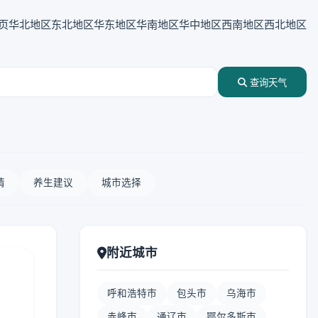
页
华北地区
东北地区
华东地区
华南地区
华中地区
西南地区
西北地区
查询天气
情
养生建议
城市选择
附近城市
呼和浩特市
包头市
乌海市
赤峰市
通辽市
鄂尔多斯市