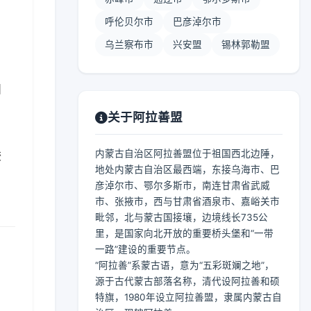
呼伦贝尔市
巴彦淖尔市
乌兰察布市
兴安盟
锡林郭勒盟
】
关于阿拉善盟
内蒙古自治区阿拉善盟位于祖国西北边陲，
较
地处内蒙古自治区最西端，东接乌海市、巴
彦淖尔市、鄂尔多斯市，南连甘肃省武威
市、张掖市，西与甘肃省酒泉市、嘉峪关市
毗邻，北与蒙古国接壤，边境线长735公
里，是国家向北开放的重要桥头堡和“一带
一路”建设的重要节点。
“阿拉善”系蒙古语，意为“五彩斑斓之地”，
源于古代蒙古部落名称，清代设阿拉善和硕
特旗，1980年设立阿拉善盟，隶属内蒙古自