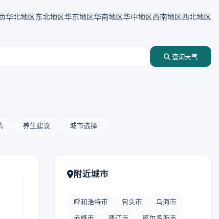
页
华北地区
东北地区
华东地区
华南地区
华中地区
西南地区
西北地区
查询天气
情
养生建议
城市选择
附近城市
呼和浩特市
包头市
乌海市
赤峰市
通辽市
鄂尔多斯市