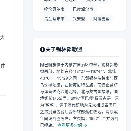
呼伦贝尔市
巴彦淖尔市
乌兰察布市
兴安盟
阿拉善盟
 大
关于锡林郭勒盟
阿巴嘎旗位于内蒙古自治区中部，锡林郭勒
条件
盟西部，地处东经113°27′—116°44′、北纬
43°01′—45°29′之间，东邻锡林浩特市与西
乌珠穆沁旗，西接苏尼特左旗，南连正蓝旗
与浑善达克沙地北缘，北与蒙古国接壤，国
境线长175公里。旗名“阿巴嘎”系蒙古语，意
为“叔叔”，源于清代该地为元太祖成吉思汗
之弟别里古台后裔所辖部落驻牧地，清康熙
年间设阿巴嘎左、右翼旗，1952年合并为阿
巴嘎旗。
查看更多介绍